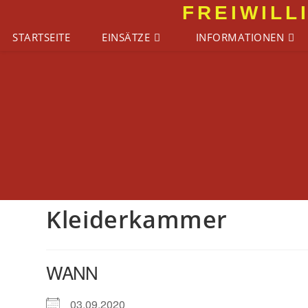
Zum
FREIWILL
Inhalt
STARTSEITE
EINSÄTZE
INFORMATIONEN
springen
Kleiderkammer
WANN
03.09.2020