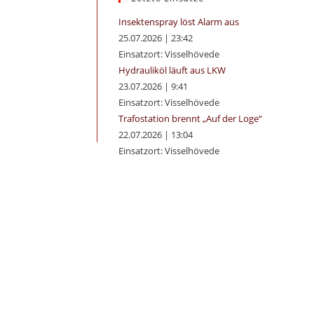
panel.
Insektenspray löst Alarm aus
25.07.2026
|
23:42
Einsatzort: Visselhövede
Hydrauliköl läuft aus LKW
Office 365
Outlook Live
23.07.2026
|
9:41
Einsatzort: Visselhövede
Trafostation brennt „Auf der Loge“
22.07.2026
|
13:04
Einsatzort: Visselhövede