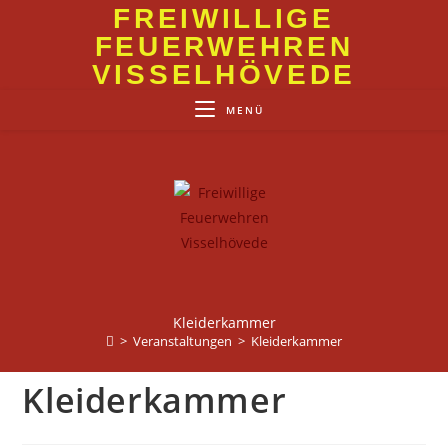
Zum
FREIWILLIGE
Inhalt
FEUERWEHREN
springen
VISSELHÖVEDE
MENÜ
Kleiderkammer
>
Veranstaltungen
>
Kleiderkammer
Kleiderkammer