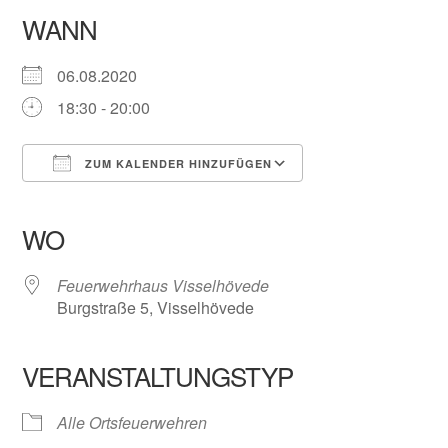
WANN
06.08.2020
18:30 - 20:00
ZUM KALENDER HINZUFÜGEN
ICS herunterladen
Google Kalender
iCalendar
Office 365
Outlook Live
WO
Feuerwehrhaus Visselhövede
Burgstraße 5, Visselhövede
VERANSTALTUNGSTYP
Alle Ortsfeuerwehren