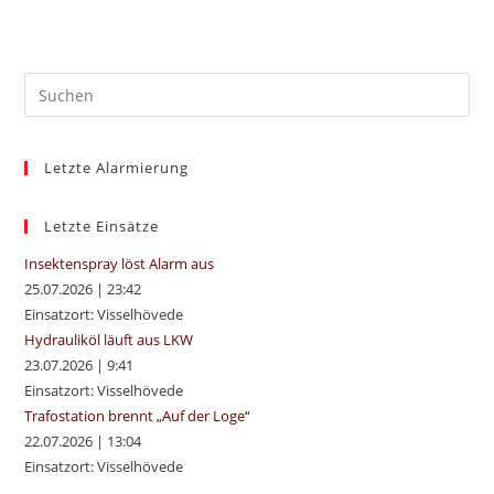
Pre
Es
to
Letzte Alarmierung
clo
the
sea
Letzte Einsätze
pan
Insektenspray löst Alarm aus
25.07.2026
|
23:42
Einsatzort: Visselhövede
Hydrauliköl läuft aus LKW
23.07.2026
|
9:41
Einsatzort: Visselhövede
Trafostation brennt „Auf der Loge“
22.07.2026
|
13:04
Einsatzort: Visselhövede